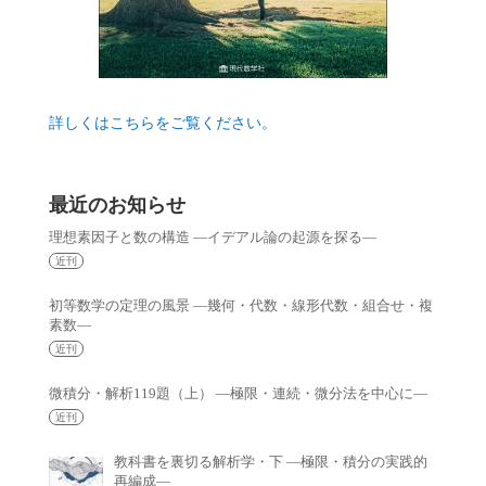
詳しくはこちらをご覧ください。
最近のお知らせ
理想素因子と数の構造 —イデアル論の起源を探る—
近刊
初等数学の定理の風景 —幾何・代数・線形代数・組合せ・複
素数—
近刊
微積分・解析119題（上） —極限・連続・微分法を中心に—
近刊
教科書を裏切る解析学・下 —極限・積分の実践的
再編成—