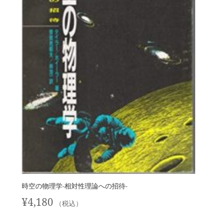
時空の物理学‐相対性理論への招待‐
¥
4,180
（税込）