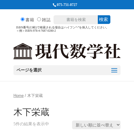
075-751-0727
検索
書籍
雑誌
ISBN番号(13桁)で検索される場合はハイフン“-”を挿入してください。
＜例＞ISBN:978-4-7687-0280-2
ページを選択
Home
/ 木下栄蔵
木下栄蔵
5件の結果を表示中