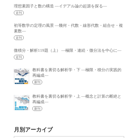
理想素因子と数の構造 —イデアル論の起源を探る—
近刊
初等数学の定理の風景 —幾何・代数・線形代数・組合せ・複
素数—
近刊
微積分・解析119題（上） —極限・連続・微分法を中心に—
近刊
教科書を裏切る解析学・下 —極限・積分の実践的
再編成—
新刊
教科書を裏切る解析学・上 —概念と計算の断絶と
再編成—
新刊
月別アーカイブ