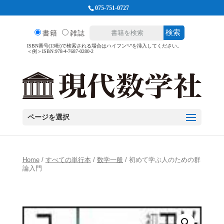
075-751-0727
検索
書籍
雑誌
ISBN番号(13桁)で検索される場合はハイフン“-”を挿入してください。
＜例＞ISBN:978-4-7687-0280-2
ページを選択
Home
/
すべての単行本
/
数学一般
/ 初めて学ぶ人のための群
論入門