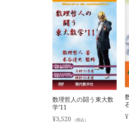
数理哲人の闘う東大数
学’11
¥
¥
3,520
（税込）