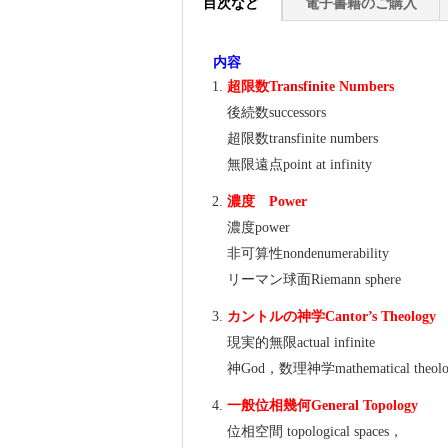
目次など
電子書籍のご購入
内容
超限数Transfinite Numbers
後続数successors
超限数transfinite numbers
無限遠点point at infinity
濃度 Power
濃度power
非可算性nondenumerability
リーマン球面Riemann sphere
カントルの神学Cantor’s Theology
現実的無限actual infinite
神God，数理神学mathematical theolo
一般位相幾何General Topology
位相空間 topological spaces，