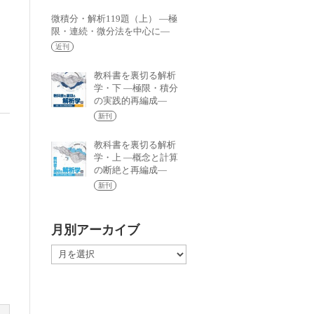
微積分・解析119題（上） —極
限・連続・微分法を中心に—
近刊
教科書を裏切る解析
学・下 —極限・積分
の実践的再編成—
新刊
教科書を裏切る解析
学・上 —概念と計算
の断絶と再編成—
新刊
月別アーカイブ
月
別
ア
ー