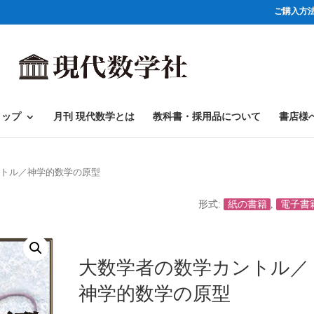
ご購入方
ョップ
月刊 現代数学とは
教科書・採用品について
書店様
ントル／神学的数学の原型
形式:
紙の書籍
,
電子書
大数学者の数学カントル／
神学的数学の原型