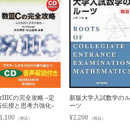
新版大学入試数学の
数IIICの完全攻略 −定
ーツ
石伝授と思考力強化−
¥
2,200
1,100
（税込）
（税込）