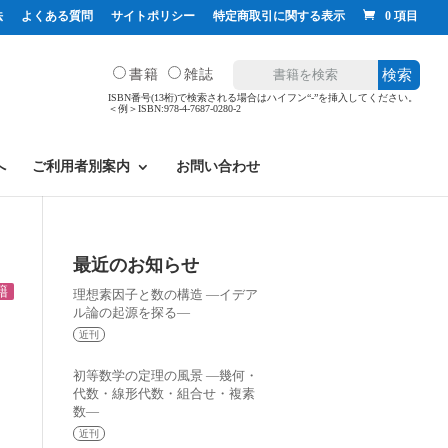
法
よくある質問
サイトポリシー
特定商取引に関する表示
0 項目
書籍
雑誌
検索
ISBN番号(13桁)で検索される場合はハイフン“-”を挿入してください。
＜例＞ISBN:978-4-7687-0280-2
へ
ご利用者別案内
お問い合わせ
最近のお知らせ
籍
理想素因子と数の構造 —イデア
ル論の起源を探る—
近刊
初等数学の定理の風景 —幾何・
代数・線形代数・組合せ・複素
数—
近刊