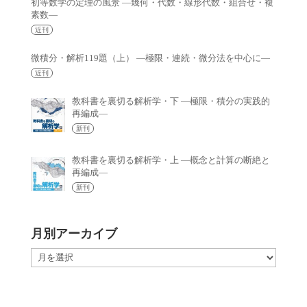
初等数学の定理の風景 —幾何・代数・線形代数・組合せ・複
素数—
近刊
微積分・解析119題（上） —極限・連続・微分法を中心に—
近刊
教科書を裏切る解析学・下 —極限・積分の実践的
再編成—
新刊
教科書を裏切る解析学・上 —概念と計算の断絶と
再編成—
新刊
月別アーカイブ
月
別
ア
ー