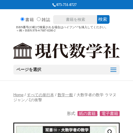
075-751-0727
検索
書籍
雑誌
ISBN番号(13桁)で検索される場合はハイフン“-”を挿入してください。
＜例＞ISBN:978-4-7687-0280-2
ページを選択
Home
/
すべての単行本
/
数学一般
/ 大数学者の数学 ラマヌ
ジャン／ζの衝撃
形式:
紙の書籍
,
電子書籍