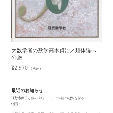
大数学者の数学高木貞治／類体論へ
の旅
¥
2,970
（税込）
最近のお知らせ
理想素因子と数の構造 —イデアル論の起源を探る—
近刊