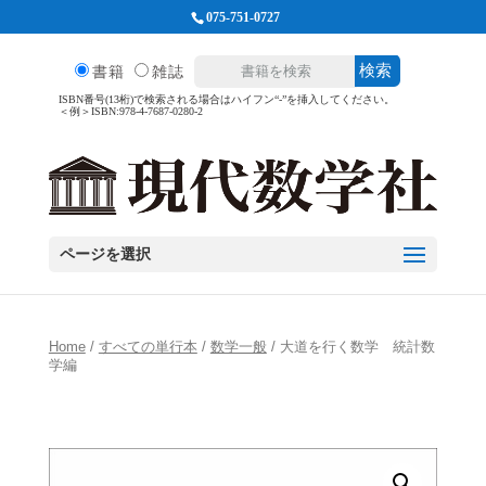
075-751-0727
検索
書籍
雑誌
ISBN番号(13桁)で検索される場合はハイフン“-”を挿入してください。
＜例＞ISBN:978-4-7687-0280-2
ページを選択
Home
/
すべての単行本
/
数学一般
/ 大道を行く数学 統計数
学編