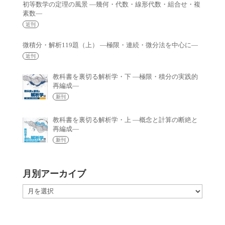
初等数学の定理の風景 —幾何・代数・線形代数・組合せ・複
素数—
近刊
微積分・解析119題（上） —極限・連続・微分法を中心に—
近刊
教科書を裏切る解析学・下 —極限・積分の実践的
再編成—
新刊
教科書を裏切る解析学・上 —概念と計算の断絶と
再編成—
新刊
月別アーカイブ
月
別
ア
ー