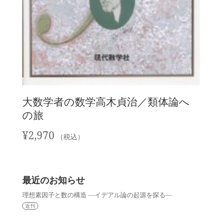
大数学者の数学高木貞治／類体論へ
の旅
¥
2,970
（税込）
最近のお知らせ
理想素因子と数の構造 —イデアル論の起源を探る—
近刊