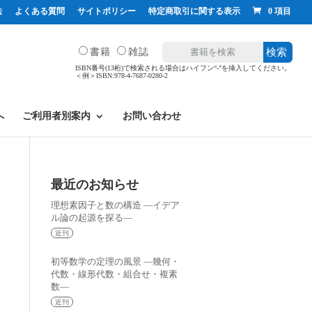
法
よくある質問
サイトポリシー
特定商取引に関する表示
0 項目
書籍
雑誌
検索
ISBN番号(13桁)で検索される場合はハイフン“-”を挿入してください。
＜例＞ISBN:978-4-7687-0280-2
へ
ご利用者別案内
お問い合わせ
最近のお知らせ
理想素因子と数の構造 —イデア
ル論の起源を探る—
近刊
初等数学の定理の風景 —幾何・
代数・線形代数・組合せ・複素
数—
近刊