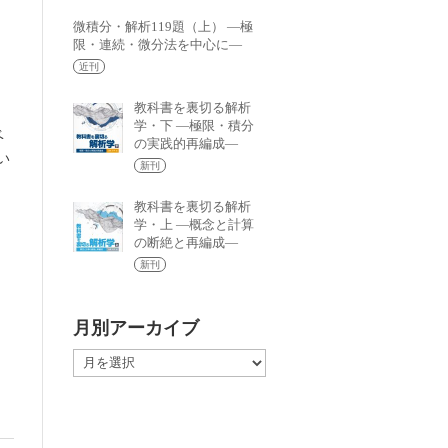
微積分・解析119題（上） —極
限・連続・微分法を中心に—
近刊
教科書を裏切る解析
学・下 —極限・積分
ベ
の実践的再編成—
い
新刊
ル
の
教科書を裏切る解析
学・上 —概念と計算
を
の断絶と再編成—
新刊
月別アーカイブ
月
別
ア
ー