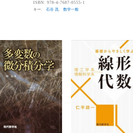
ISBN:
978-4-7687-0555-1
キー:
石谷 茂
,
数学一般