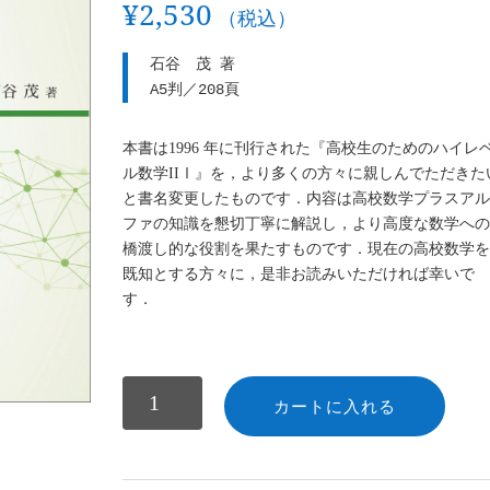
¥
2,530
（税込）
石谷　茂 著

A5判／208頁
本書は1996 年に刊行された『高校生のためのハイレ
ル数学IIⅠ』を，より多くの方々に親しんでただきた
と書名変更したものです．内容は高校数学プラスア
ファの知識を懇切丁寧に解説し，より高度な数学へ
橋渡し的な役割を果たすものです．現在の高校数学
既知とする方々に，是非お読みいただければ幸いで
す．
数
カートに入れる