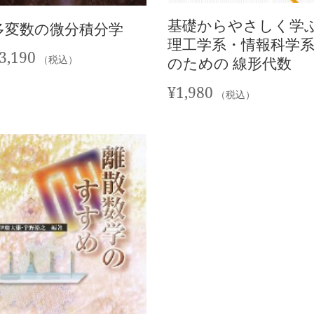
基礎からやさしく学
多変数の微分積分学
理工学系・情報科学
3,190
のための 線形代数
（税込）
¥
1,980
（税込）