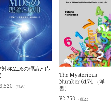
非対称MDSの理論と応
The Mysterious
用
Number 6174 （洋
3,520
（税込）
書）
¥
2,750
（税込）