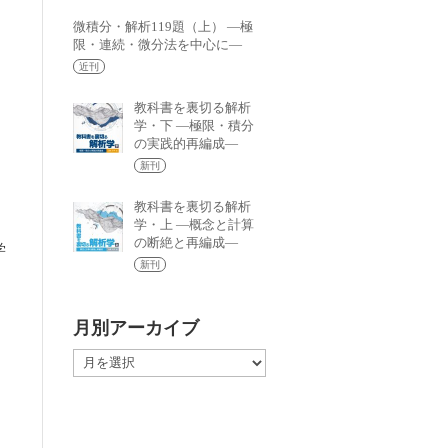
微積分・解析119題（上） —極
限・連続・微分法を中心に—
近刊
教科書を裏切る解析
学・下 —極限・積分
の実践的再編成—
新刊
教科書を裏切る解析
学・上 —概念と計算
の断絶と再編成—
学
新刊
い
に
振
月別アーカイブ
あ
月
別
著
ア
な
ー
幸