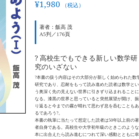
¥
1,980
（税込）
著者：飯高 茂
A5判／176頁
? 高校生でもできる新しい数学研
究のいざない
?本書の扱う内容はその大部分が新しく始められた数
研究であり、忍耐をもって読み進めた読者は数学と
う奥深く先の見えない世界に引きずり込まれること
なる。漆黒の世界と思っていると突然展望が開け、
り返ると今までの霧が晴れて思わず息を呑むことも
るであろう?。
本書の執筆に当たって想定した読者は50年以上前の
者自身である。高校生や大学初年級のときこのよう
本に出合えたら読み進むにつれて深い感動とともに