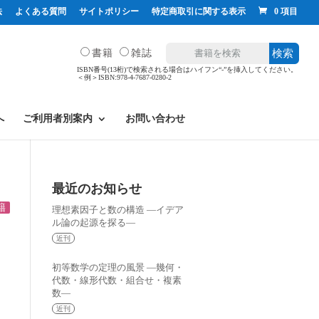
法
よくある質問
サイトポリシー
特定商取引に関する表示
0 項目
書籍
雑誌
検索
ISBN番号(13桁)で検索される場合はハイフン“-”を挿入してください。
＜例＞ISBN:978-4-7687-0280-2
へ
ご利用者別案内
お問い合わせ
最近のお知らせ
籍
理想素因子と数の構造 —イデア
ル論の起源を探る—
近刊
初等数学の定理の風景 —幾何・
代数・線形代数・組合せ・複素
数—
近刊