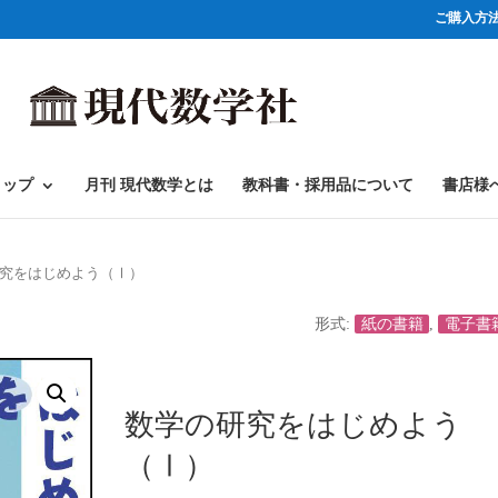
ご購入方
ョップ
月刊 現代数学とは
教科書・採用品について
書店様
研究をはじめよう（Ⅰ）
形式:
紙の書籍
,
電子書
数学の研究をはじめよう
（Ⅰ）