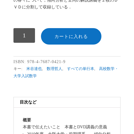
の各々について，傾向分析と全問の解説講義を２枚のＤ
ＶＤに分割して収録している．
数
カートに入れる
ISBN:
978-4-7687-0421-9
キー:
米谷達也
,
数理哲人
,
すべての単行本
,
高校数学・
大学入試数学
目次など
概要
本書で伝えたいこと 本書とDVD講義の意義