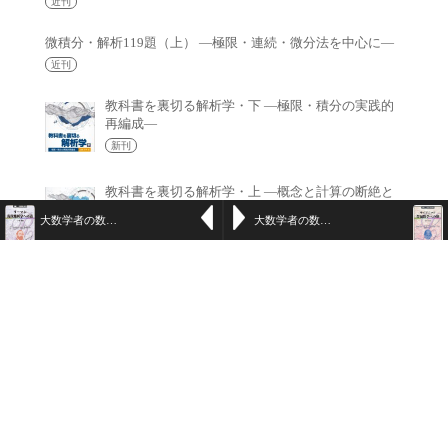
近刊
微積分・解析119題（上） —極限・連続・微分法を中心に—
近刊
教科書を裏切る解析学・下 —極限・積分の実践的
再編成—
新刊
教科書を裏切る解析学・上 —概念と計算の断絶と
再編成—
大数学者の数学リーマン／現代幾何学への道
大数学者の数学 ライプニッツ/普遍数学への旅
新刊
月別アーカイブ
月
別
ア
ー
カ
イ