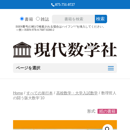
075-751-0727
検索
書籍
雑誌
ISBN番号(13桁)で検索される場合はハイフン“-”を挿入してください。
＜例＞ISBN:978-4-7687-0280-2
ページを選択
Home
/
すべての単行本
/
高校数学・大学入試数学
/ 数理哲人
の闘う阪大数学’10
形式:
紙の書籍