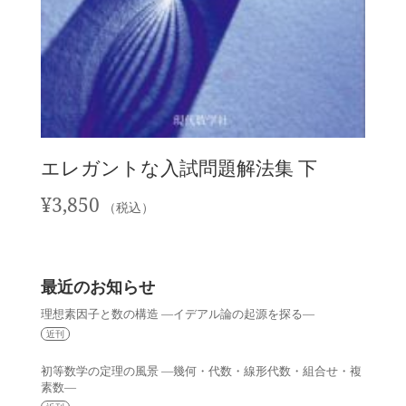
エレガントな入試問題解法集 下
¥
3,850
（税込）
最近のお知らせ
理想素因子と数の構造 —イデアル論の起源を探る—
近刊
初等数学の定理の風景 —幾何・代数・線形代数・組合せ・複
素数—