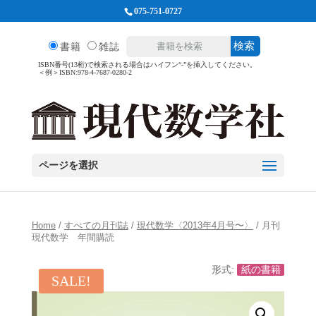
075-751-0727
検索
書籍
雑誌
ISBN番号(13桁)で検索される場合はハイフン“-”を挿入してください。
＜例＞ISBN:978-4-7687-0280-2
ページを選択
Home
/
すべての月刊誌
/
現代数学〈2013年4月号〜〉
/ 月刊
現代数学 年間購読
形式:
紙の書籍
SALE!