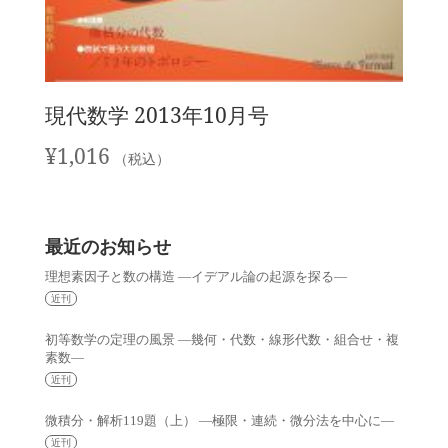
現代数学 2013年10月号
¥
1,016
（税込）
最近のお知らせ
理想素因子と数の構造 —イデアル論の起源を探る—
近刊
初等数学の定理の風景 —幾何・代数・線形代数・組合せ・複
素数—
近刊
微積分・解析119題（上） —極限・連続・微分法を中心に—
近刊