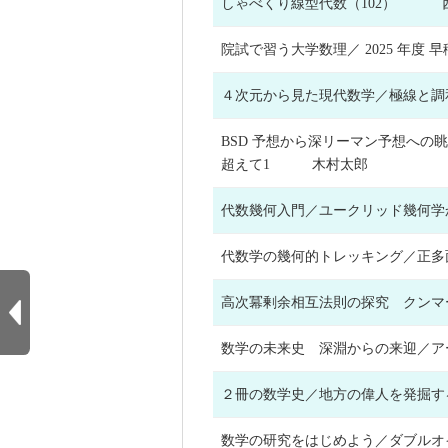
しゃべくり線型代数（102） 
院試で習う大学数理／ 2025 年
４次元から見た現代数学／極線
BSD 予想から深リーマン予想への
超えて1 木村太郎
代数幾何入門／ユークリッド幾何
代数学の幾何的トレッキング／
高次冪剰余相互法則の探究 クン
数学の未来史 深淵からの来迎
２冊の数学史／地方の偉人を発
数学の研究をはじめよう／ダブル