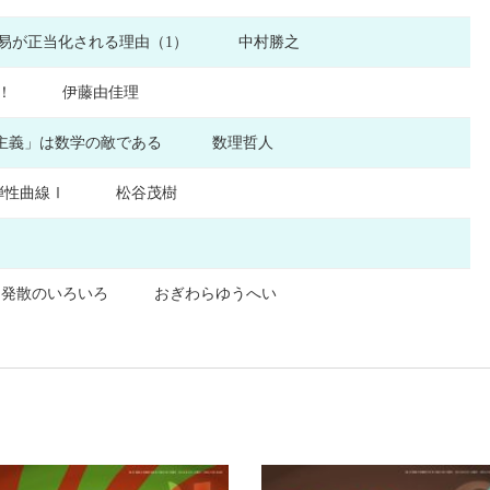
貿易が正当化される理由（1） 中村勝之
きた！ 伊藤由佳理
結果主義」は数学の敵である 数理哲人
ーイの弾性曲線Ⅰ 松谷茂樹
束と発散のいろいろ おぎわらゆうへい