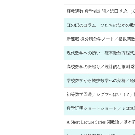
輝数遇数 数学者訪問／浜田 忠
ほのぼのコラム ひたちのなか
新連載 微分積分学ノート／指数
現代数学への誘い—確率微分方
高校数学の脈綴り／統計的な推測
学校数学から競技数学への架橋／
初等数学回遊／シグマっぽい（
数学証明ショートショート／ e 
A Short Lecture Series 