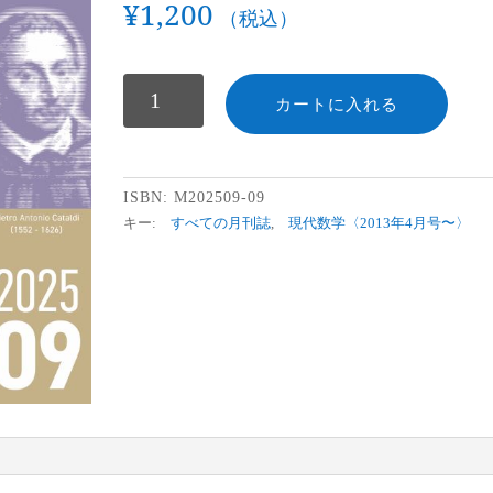
¥
1,200
（税込）
数
カートに入れる
ISBN:
M202509-09
キー:
すべての月刊誌
,
現代数学〈2013年4月号〜〉