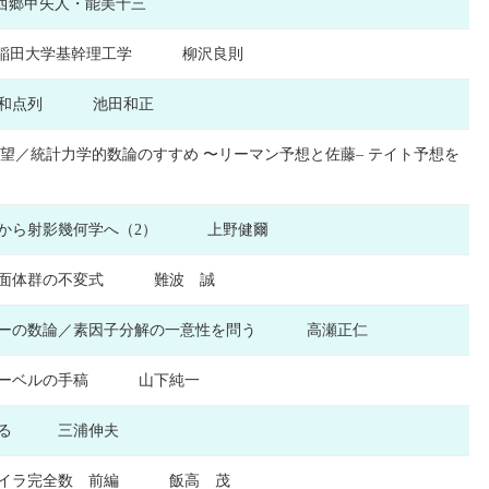
西郷甲矢人・能美十三
度 早稲田大学基幹理工学 柳沢良則
と調和点列 池田和正
眺望／統計力学的数論のすすめ 〜リーマン予想と佐藤– テイト予想を
学から射影幾何学へ（2） 上野健爾
正多面体群の不変式 難波 誠
マーの数論／素因子分解の一意性を問う 高瀬正仁
／アーベルの手稿 山下純一
掘する 三浦伸夫
オイラ完全数 前編 飯高 茂