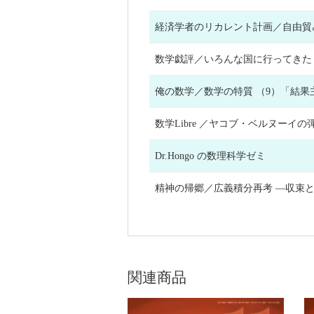
経済学者のリカレント計画／自由
数学戯評／いろんな国に行って
俺の数学／数学の特質 （9）「
数学Libre ／ヤコブ・ベルヌ
Dr.Hongo の数理科学ゼミ
精神の帰郷／広義積分再考 ―収
関連商品