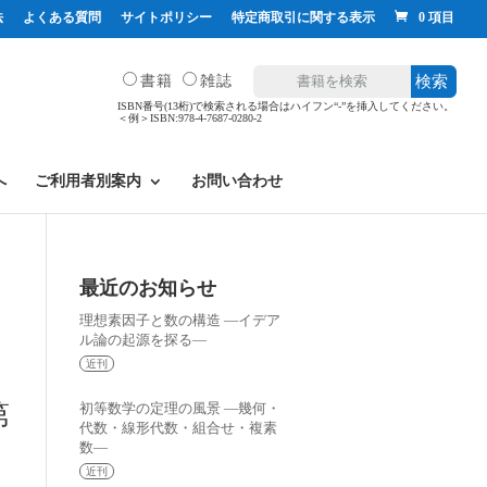
法
よくある質問
サイトポリシー
特定商取引に関する表示
0 項目
書籍
雑誌
検索
ISBN番号(13桁)で検索される場合はハイフン“-”を挿入してください。
＜例＞ISBN:978-4-7687-0280-2
へ
ご利用者別案内
お問い合わせ
最近のお知らせ
理想素因子と数の構造 —イデア
ル論の起源を探る—
近刊
第
初等数学の定理の風景 —幾何・
代数・線形代数・組合せ・複素
数—
近刊