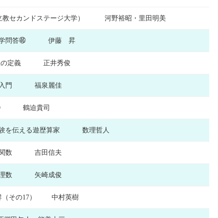
久（立教セカンドステージ大学） 河野裕昭・里田明美
の数学問答㊻ 伊藤 昇
関数の定義 正井秀俊
程式入門 福泉麗佳
 ③ 鶴迫貴司
経験を伝える遊歴算家 数理哲人
？）関数 吉田信夫
は無理数 矢崎成俊
関数論／基本群（その17） 中村英樹