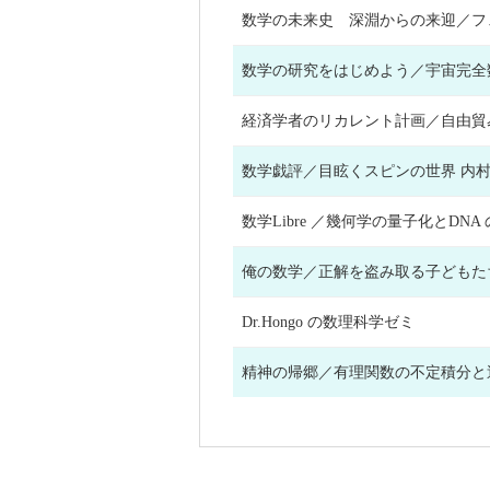
数学の未来史 深淵からの来迎／
数学の研究をはじめよう／宇宙完
経済学者のリカレント計画／自由
数学戯評／目眩くスピンの世界 内
数学Libre ／幾何学の量子化とD
俺の数学／正解を盗み取る子どもた
Dr.Hongo の数理科学ゼミ
精神の帰郷／有理関数の不定積分