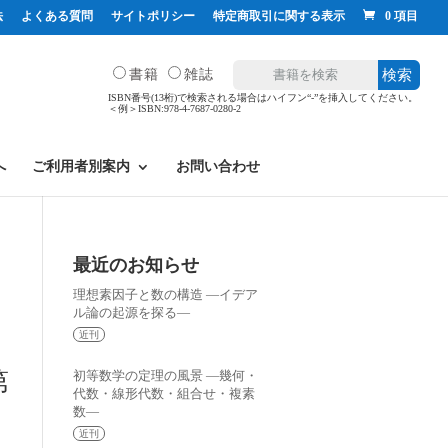
法
よくある質問
サイトポリシー
特定商取引に関する表示
0 項目
書籍
雑誌
検索
ISBN番号(13桁)で検索される場合はハイフン“-”を挿入してください。
＜例＞ISBN:978-4-7687-0280-2
へ
ご利用者別案内
お問い合わせ
最近のお知らせ
理想素因子と数の構造 —イデア
ル論の起源を探る—
近刊
第
初等数学の定理の風景 —幾何・
代数・線形代数・組合せ・複素
数—
近刊