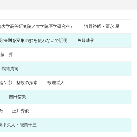
京都大学高等研究院／大学院医学研究科） 河野裕昭・冨永 星
微分法則を変形の妙を使わないで証明 矢崎成俊
藤 昇
 鶴迫貴司
論N ① 整数の探索 数理哲人
う 吉田信夫
微分 正井秀俊
郷甲矢人・能美十三