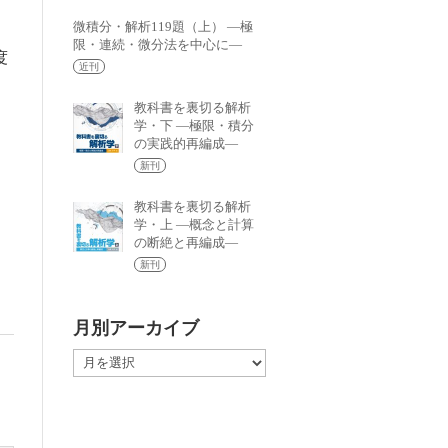
微積分・解析119題（上） —極
限・連続・微分法を中心に—
度
近刊
印
教科書を裏切る解析
学・下 —極限・積分
の実践的再編成—
新刊
教科書を裏切る解析
学・上 —概念と計算
の断絶と再編成—
新刊
月別アーカイブ
月
別
ア
ー