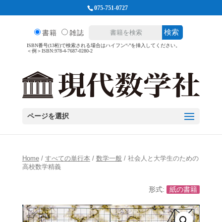
075-751-0727
検索
書籍
雑誌
ISBN番号(13桁)で検索される場合はハイフン“-”を挿入してください。
＜例＞ISBN:978-4-7687-0280-2
ページを選択
Home
/
すべての単行本
/
数学一般
/ 社会人と大学生のための
高校数学精義
形式:
紙の書籍