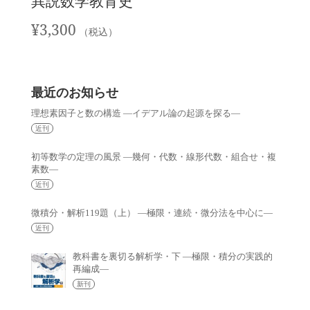
異説数学教育史
¥
3,300
（税込）
最近のお知らせ
理想素因子と数の構造 —イデアル論の起源を探る—
近刊
初等数学の定理の風景 —幾何・代数・線形代数・組合せ・複
素数—
近刊
微積分・解析119題（上） —極限・連続・微分法を中心に—
近刊
教科書を裏切る解析学・下 —極限・積分の実践的
再編成—
新刊