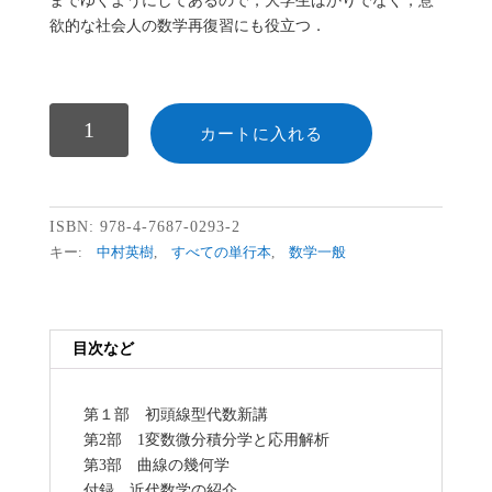
までゆくようにしてあるので，大学生ばかりでなく，意
欲的な社会人の数学再復習にも役立つ．
数
カートに入れる
ISBN:
978-4-7687-0293-2
キー:
中村英樹
,
すべての単行本
,
数学一般
目次など
第１部 初頭線型代数新講
第2部 1変数微分積分学と応用解析
第3部 曲線の幾何学
付録 近代数学の紹介