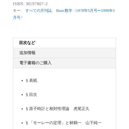
ISBN:
M197807-2
キー:
すべての月刊誌
,
Basic数学〈1978年5月号〜1998年5
月号〉
目次など
追加情報
電子書籍のご購入
§
表紙
§
目次
§
原子時計と相対性理論 虎尾正久
§
「モーレーの定理」と林鶴一 山下純一