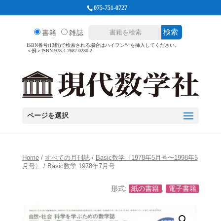
075-751-0727
検索
書籍
雑誌
ISBN番号(13桁)で検索される場合はハイフン“-”を挿入してください。
＜例＞ISBN:978-4-7687-0280-2
ページを選択
Home
/
すべての月刊誌
/
Basic数学〈1978年5月号〜1998年5
月号〉
/ Basic数学 1978年7月号
形式:
紙の書籍
,
電子書籍