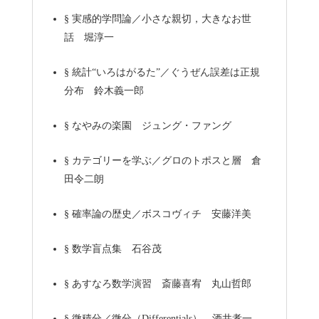
§
実感的学問論／小さな親切，大きなお世
話 堀淳一
§
統計“いろはがるた”／ぐうぜん誤差は正規
分布 鈴木義一郎
§
なやみの楽園 ジュング・ファング
§
カテゴリーを学ぶ／グロのトポスと層 倉
田令二朗
§
確率論の歴史／ボスコヴィチ 安藤洋美
§
数学盲点集 石谷茂
§
あすなろ数学演習 斎藤喜宥 丸山哲郎
§
微積分／微分（Differentials） 酒井孝一