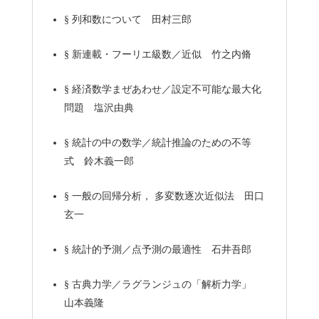
§
列和数について 田村三郎
§
新連載・フーリエ級数／近似 竹之内脩
§
経済数学まぜあわせ／設定不可能な最大化
問題 塩沢由典
§
統計の中の数学／統計推論のための不等
式 鈴木義一郎
§
一般の回帰分析， 多変数逐次近似法 田口
玄一
§
統計的予測／点予測の最適性 石井吾郎
§
古典力学／ラグランジュの「解析力学」
山本義隆