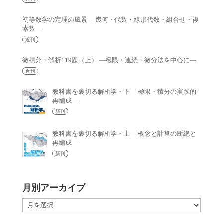
初等数学の定理の風景 —幾何・代数・線形代数・組合せ・複
素数—
近刊
微積分・解析119題（上） —極限・連続・微分法を中心に—
近刊
教科書を裏切る解析学・下 —極限・積分の実践的
再編成—
新刊
教科書を裏切る解析学・上 —概念と計算の断絶と
再編成—
新刊
月別アーカイブ
月
別