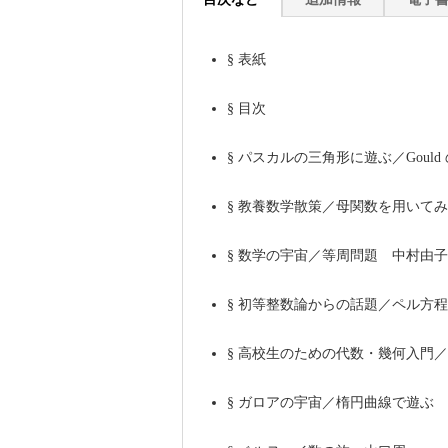
§
表紙
§
目次
§
パスカルの三角形に遊ぶ／Gould
§
教養数学散策／母関数を用いてみ
§
数学の宇宙／等周問題 中村由子
§
初等整数論からの話題／ペル方程
§
高校生のための代数・幾何入門／
§
ガロアの宇宙／楕円曲線で遊ぶ 