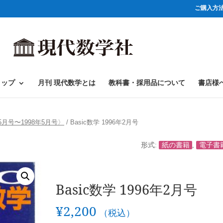
ご購入方
ョップ
月刊 現代数学とは
教科書・採用品について
書店様
年5月号〜1998年5月号〉
/ Basic数学 1996年2月号
形式:
紙の書籍
,
電子書
Basic数学 1996年2月号
¥
2,200
（税込）