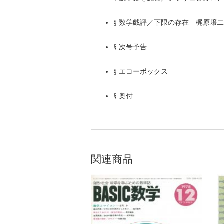
§
数学戯評／下限の存在 梶原壌二
§
次号予告
§
エコーボックス
§
奥付
関連商品