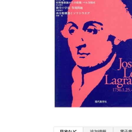
目次など
追加情報
電子