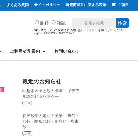
法
よくある質問
サイトポリシー
特定商取引に関する表示
0 項目
書籍
雑誌
検索
ISBN番号(13桁)で検索される場合はハイフン“-”を挿入してください。
＜例＞ISBN:978-4-7687-0280-2
へ
ご利用者別案内
お問い合わせ
最近のお知らせ
籍
理想素因子と数の構造 —イデア
ル論の起源を探る—
近刊
初等数学の定理の風景 —幾何・
代数・線形代数・組合せ・複素
数—
近刊