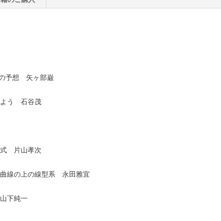
 の予想 矢ヶ部巌
よう 石谷茂
式 片山孝次
曲線の上の線型系 永田雅宜
山下純一