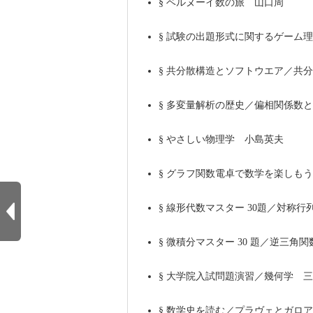
§
ベルヌーイ数の旅 山口周
§
試験の出題形式に関するゲーム理
§
共分散構造とソフトウエア／共
§
多変量解析の歴史／偏相関係数と
§
やさしい物理学 小島英夫
§
グラフ関数電卓で数学を楽しもう
§
線形代数マスター 30題／対称行
§
微積分マスター 30 題／逆三角
§
大学院入試問題演習／幾何学 三
§
数学史を読む／プラヴェとガロア