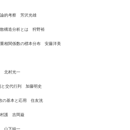
論的考察 芳沢光雄
分散構造分析とは 狩野裕
重相関係数の標本分布 安藤洋美
 北村光一
列と交代行列 加藤明史
関数の基本と応用 住友洸
村護 吉岡巌
 山下純一