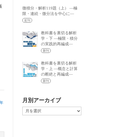
版
微積分・解析119題（上） —極
本
限・連続・微分法を中心に—
近刊
教科書を裏切る解析
学・下 —極限・積分
の実践的再編成—
新刊
教科書を裏切る解析
学・上 —概念と計算
の断絶と再編成—
新刊
月別アーカイブ
8年
月
別
ア
ー