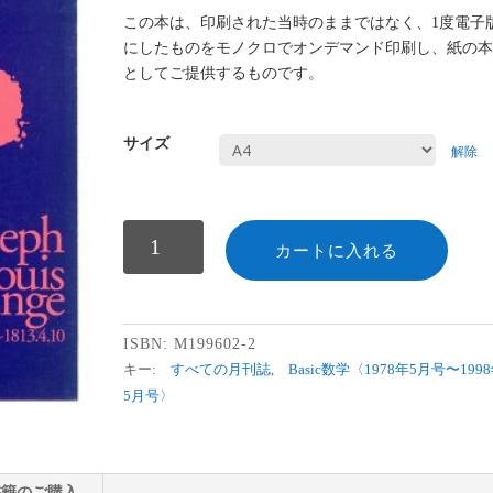
この本は、印刷された当時のままではなく、1度電子
にしたものをモノクロでオンデマンド印刷し、紙の
としてご提供するものです。
サイズ
解除
数
カートに入れる
ISBN:
M199602-2
キー:
すべての月刊誌
,
Basic数学〈1978年5月号〜199
5月号〉
書籍のご購入