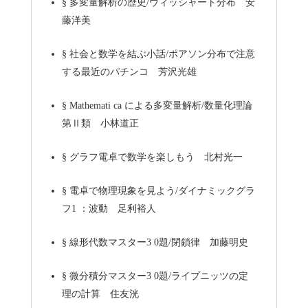
§
多変量解析の歴史/ウィッシャート分布 安
藤洋美
§
社会と数学を結ぶ小話/ポアソン分布で注意
する最近のパチンコ 芳沢光雄
§
Mathemati ca による多変量解析/数量化理論
第Ⅱ類 小林道正
§
グラフ電卓で数学を楽しもう 北村光一
§
電卓で物理現象を見よう/ダイナミックグラ
フ1 ：波動 足利裕人
§
線形代数マスター3 0題/閉鎖律 加藤明史
§
微分積分マスター3 0題/ライプニッツの定
理の計算 住友洸