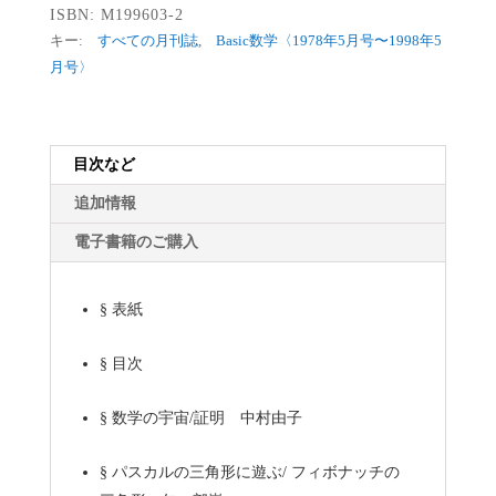
ISBN:
M199603-2
キー:
すべての月刊誌
,
Basic数学〈1978年5月号〜1998年5
月号〉
目次など
追加情報
電子書籍のご購入
§
表紙
§
目次
§
数学の宇宙/証明 中村由子
§
パスカルの三角形に遊ぶ/ フィボナッチの