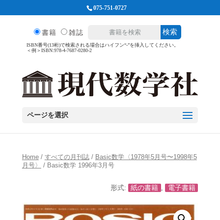
075-751-0727
検索
書籍
雑誌
ISBN番号(13桁)で検索される場合はハイフン“-”を挿入してください。
＜例＞ISBN:978-4-7687-0280-2
ページを選択
Home
/
すべての月刊誌
/
Basic数学〈1978年5月号〜1998年5
月号〉
/ Basic数学 1996年3月号
形式:
紙の書籍
,
電子書籍