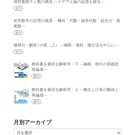
理想素因子と数の構造 —イデアル論の起源を探る—
近刊
初等数学の定理の風景 —幾何・代数・線形代数・組合せ・複
素数—
近刊
微積分・解析119題（上） —極限・連続・微分法を中心に—
近刊
教科書を裏切る解析学・下 —極限・積分の実践的
再編成—
新刊
教科書を裏切る解析学・上 —概念と計算の断絶と
再編成—
新刊
月別アーカイブ
月