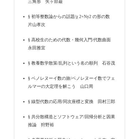
三角形 矢ヶ部巌
§
初等整数論からの話題/χ 2+Ny2 の形の数
片山孝次
§
高校生のための代数・幾何入門/代数曲面
永田雅宜
§
教養数学散策/乱列という名の順列 石谷茂
§
ベノレヌーイ数の旅/ベノレヌーイ数でフェ
ルマーの大定理を解こう 山口周
§
線型代数の応用/同次座標と変換 田村三郎
§
共分散構造とソフトウェア/回帰分析と因果
推論 狩野裕