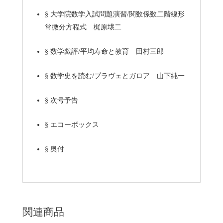
§
大学院数学入試問題演習/関数係数二階線形
常微分方程式 梶原壌二
§
数学戯評/平均寿命と教育 田村三郎
§
数学史を読む/プラヴェとガロア 山下純一
§
次号予告
§
エコーボックス
§
奥付
関連商品