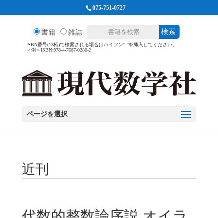
075-751-0727
検索
書籍
雑誌
ISBN番号(13桁)で検索される場合はハイフン“-”を挿入してください。
＜例＞ISBN:978-4-7687-0280-2
ページを選択
近刊
代数的整数論序説 オイラ