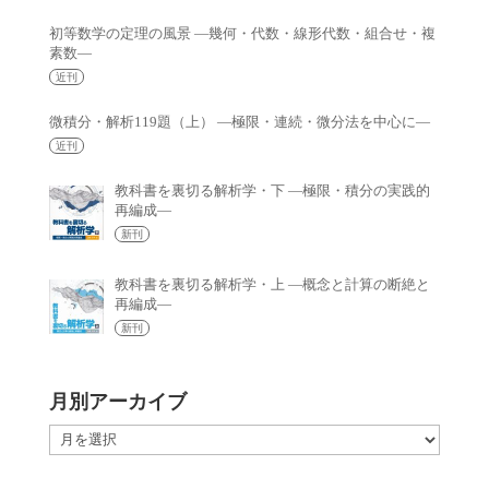
初等数学の定理の風景 —幾何・代数・線形代数・組合せ・複
素数—
近刊
微積分・解析119題（上） —極限・連続・微分法を中心に—
近刊
教科書を裏切る解析学・下 —極限・積分の実践的
再編成—
新刊
教科書を裏切る解析学・上 —概念と計算の断絶と
再編成—
新刊
月別アーカイブ
月
別
ア