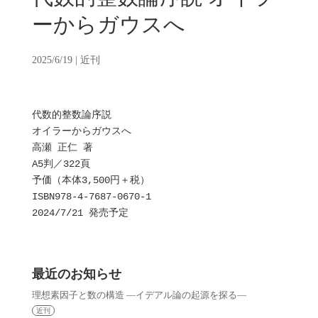
ーからガウスへ
2025/6/19
|
近刊
代数的整数論序説

オイラーからガウスへ

高瀬 正仁 著

A5判／322頁

予価（本体3,500円＋税）

ISBN978-4-7687-0670-1

最近のお知らせ
理想素因子と数の構造 —イデアル論の起源を探る—
近刊