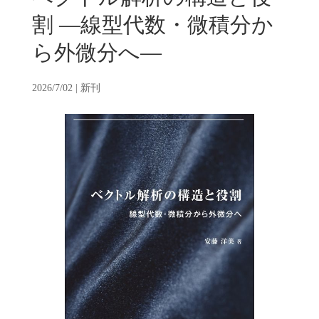
割 —線型代数・微積分か
ら外微分へ—
2026/7/02
|
新刊