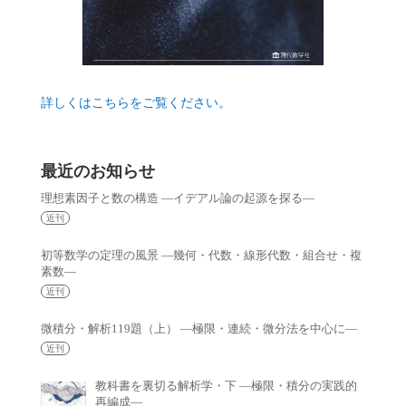
詳しくはこちらをご覧ください。
最近のお知らせ
理想素因子と数の構造 —イデアル論の起源を探る—
近刊
初等数学の定理の風景 —幾何・代数・線形代数・組合せ・複
素数—
近刊
微積分・解析119題（上） —極限・連続・微分法を中心に—
近刊
教科書を裏切る解析学・下 —極限・積分の実践的
再編成—