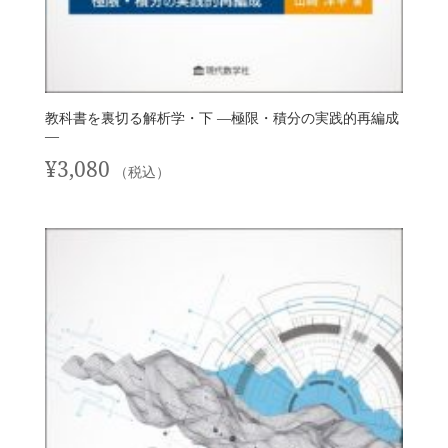
教科書を裏切る解析学・下 —極限・積分の実践的再編成
—
¥
3,080
（税込）