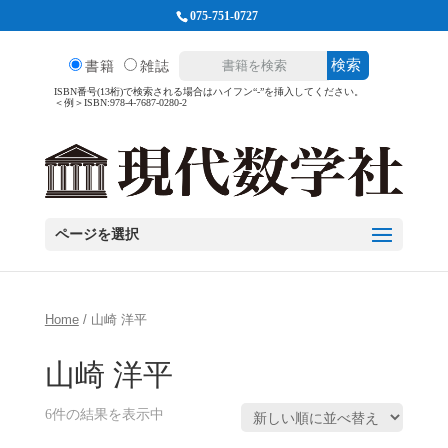
075-751-0727
検索
書籍
雑誌
ISBN番号(13桁)で検索される場合はハイフン“-”を挿入してください。
＜例＞ISBN:978-4-7687-0280-2
ページを選択
Home
/ 山崎 洋平
山崎 洋平
6件の結果を表示中