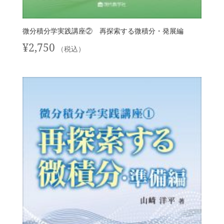
微分積分学実践講座② 再探索する微積分・発展編
¥
2,750
（税込）