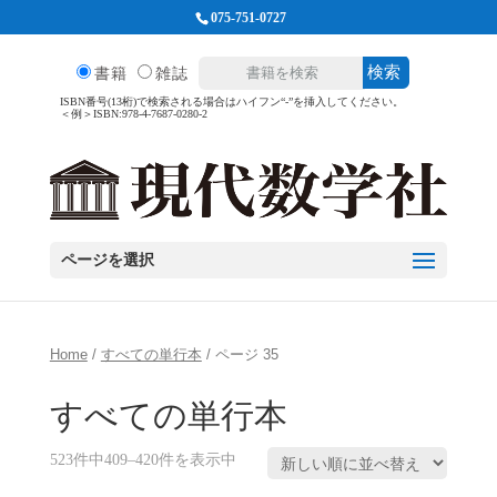
075-751-0727
検索
書籍
雑誌
ISBN番号(13桁)で検索される場合はハイフン“-”を挿入してください。
＜例＞ISBN:978-4-7687-0280-2
ページを選択
Home
/
すべての単行本
/ ページ 35
すべての単行本
523件中409–420件を表示中