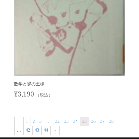
数学と裸の王様
¥
3,190
（税込）
←
1
2
3
…
32
33
34
35
36
37
38
…
42
43
44
→