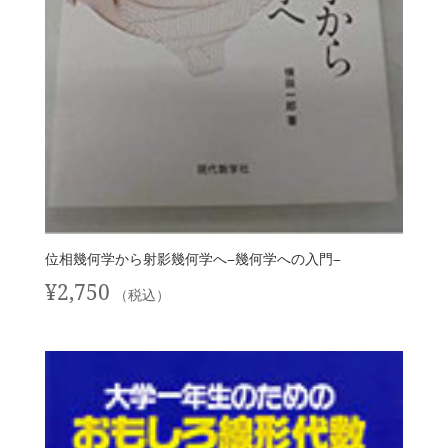
位相幾何学から射影幾何学へ−幾何学への入門−
¥
2,750
（税込）