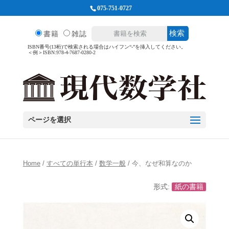
075-751-0727
検索
書籍
雑誌
ISBN番号(13桁)で検索される場合はハイフン“-”を挿入してください。
＜例＞ISBN:978-4-7687-0280-2
ページを選択
Home
/
すべての単行本
/
数学一般
/ 今、なぜ和算なのか
形式:
紙の書籍