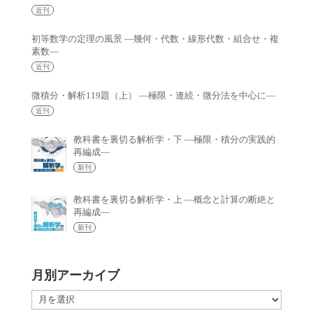
近刊
初等数学の定理の風景 —幾何・代数・線形代数・組合せ・複
素数—
近刊
微積分・解析119題（上） —極限・連続・微分法を中心に—
近刊
教科書を裏切る解析学・下 —極限・積分の実践的
再編成—
新刊
教科書を裏切る解析学・上 —概念と計算の断絶と
再編成—
新刊
月別アーカイブ
月