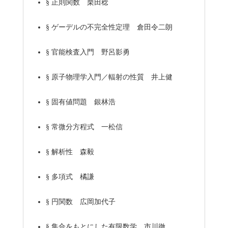
§
正則関数 栗田稔
§
ゲーデルの不完全性定理 倉田令二朗
§
官能検査入門 野呂影勇
§
原子物理学入門／輻射の性質 井上健
§
固有値問題 銀林浩
§
常微分方程式 一松信
§
解析性 森毅
§
多項式 橘謙
§
円関数 広岡加代子
§
集合をもとにした有限数学 市川徹