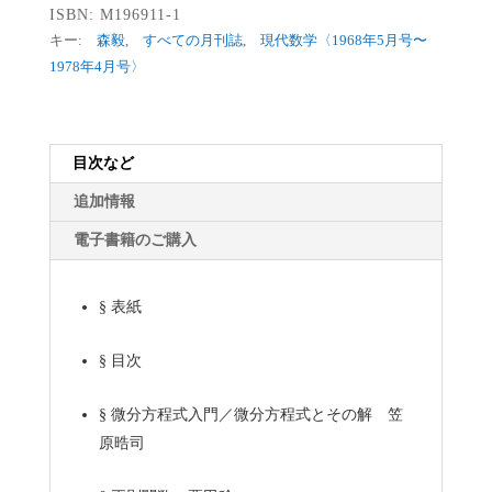
ISBN:
M196911-1
キー:
森毅
,
すべての月刊誌
,
現代数学〈1968年5月号〜
1978年4月号〉
目次など
追加情報
電子書籍のご購入
§
表紙
§
目次
§
微分方程式入門／微分方程式とその解 笠
原晧司