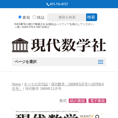
075-751-0727
検索
書籍
雑誌
ISBN番号(13桁)で検索される場合はハイフン“-”を挿入してください。
＜例＞ISBN:978-4-7687-0280-2
ページを選択
Home
/
すべての月刊誌
/
現代数学〈1968年5月号〜1978年4
月号〉
/ 現代数学 1969年11月号
形式:
紙の書籍
,
電子書籍