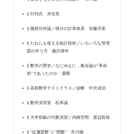
§
行列式 岸吉尭
§
微積分外論／積分の計算体系 安藤洋美
§
だれにも使える統計技術／いろいろな管理
図の作り方 藤沢偉作
§
数学の歴史／なにゆえに，集合論が’革命
的’であったのか 森毅
§
高校数学テストクラス／診断 中沢貞治
§
数学演習室 松本誠
§
大学初級の代数演習／内積空間 渡辺哲雄
§
“従属変数”と“関数” 市川徹