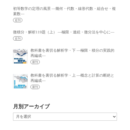
初等数学の定理の風景 —幾何・代数・線形代数・組合せ・複
素数—
近刊
微積分・解析119題（上） —極限・連続・微分法を中心に—
近刊
教科書を裏切る解析学・下 —極限・積分の実践的
再編成—
新刊
教科書を裏切る解析学・上 —概念と計算の断絶と
再編成—
新刊
月別アーカイブ
月
別
ア