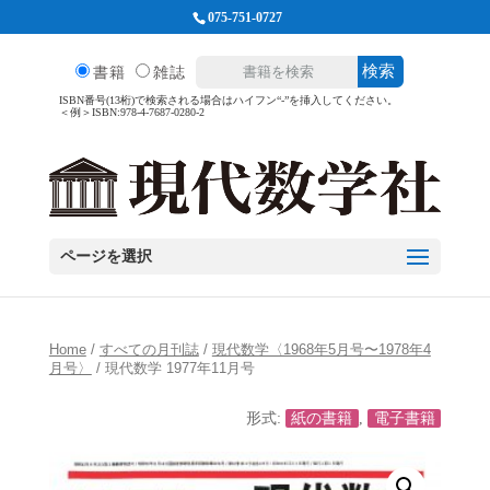
075-751-0727
検索
書籍
雑誌
ISBN番号(13桁)で検索される場合はハイフン“-”を挿入してください。
＜例＞ISBN:978-4-7687-0280-2
ページを選択
Home
/
すべての月刊誌
/
現代数学〈1968年5月号〜1978年4
月号〉
/ 現代数学 1977年11月号
形式:
紙の書籍
,
電子書籍