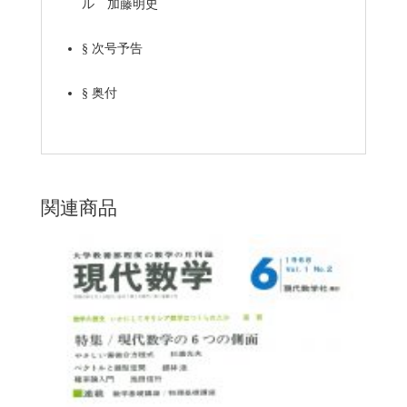
ル 加藤明史
§
次号予告
§
奥付
関連商品