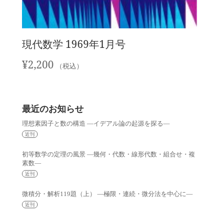
現代数学 1969年1月号
¥
2,200
（税込）
最近のお知らせ
理想素因子と数の構造 —イデアル論の起源を探る—
近刊
初等数学の定理の風景 —幾何・代数・線形代数・組合せ・複
素数—
近刊
微積分・解析119題（上） —極限・連続・微分法を中心に—
近刊