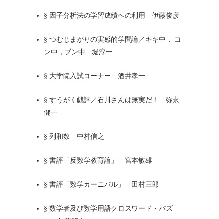
§
因子分析法の学習成績への利用 伊藤俊彦
§
つむじまがりの実感的学問論／キキ中， コ
ン中，ブン中 堀淳一
§
大学院入試コーナー 酒井孝一
§
すうがく戯評／石川さんは無実だ！ 弥永
健一
§
列和数 中村信之
§
書評「反数学教育論」 宮本敏雄
§
書評「数学カーニバル」 田村三郎
§
数学者及び数学用語クロスワード・パズ