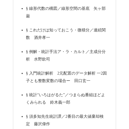
§
線形代数の構図／線形空間の基底 矢ヶ部
巌
§
これだけは知っておこう・微積分／連続関
数 酒井孝一
§
例解・統計手法ア・ラ・カルト／主成分分
析 水野欽司
§
入門統計解析 2元配置のデータ解析 一2因
子とも整数変数の場合ー 田口玄一
§
統計“いろはがるた”／つまらぬ番組ほどよ
くみられる 鈴木義一郎
§
須多知先生統計譚／2番目の最大値棄却検
定 藤沢偉作