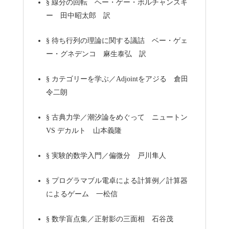
§
線分の回転 ヘー・ゲー・ボルチャンスキ
ー 田中昭太郎 訳
§
待ち行列の理論に関する議詰 ベー・ゲェ
ー・グネデンコ 麻生泰弘 訳
§
カテゴリーを学ぶ／Adjointをアジる 倉田
令二朗
§
古典力学／潮汐論をめぐって ニュートン
VS デカルト 山本義隆
§
実験的数学入門／偏微分 戸川隼人
§
プログラマブル電卓による計算例／計算器
によるゲーム 一松信
§
数学盲点集／正射影の三面相 石谷茂