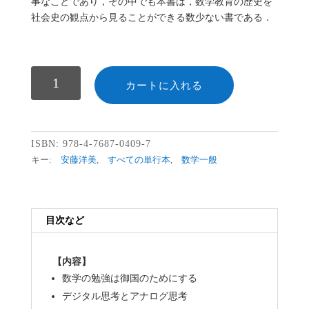
事なことであり，その中でも本書は，数学教育の歴史を
社会史の観点から見ることができる数少ない書である．
数
カートに入れる
ISBN:
978-4-7687-0409-7
キー:
安藤洋美
,
すべての単行本
,
数学一般
目次など
【内容】
数学の勉強は御国のためにする
デジタル思考とアナログ思考