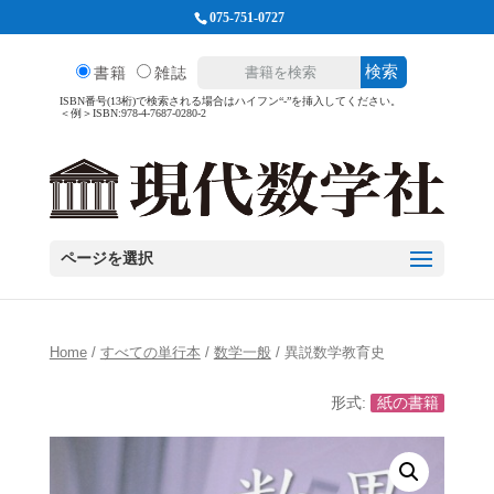
075-751-0727
検索
書籍
雑誌
ISBN番号(13桁)で検索される場合はハイフン“-”を挿入してください。
＜例＞ISBN:978-4-7687-0280-2
ページを選択
Home
/
すべての単行本
/
数学一般
/ 異説数学教育史
形式:
紙の書籍