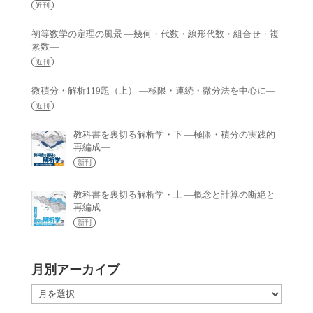
近刊
初等数学の定理の風景 —幾何・代数・線形代数・組合せ・複
素数—
近刊
微積分・解析119題（上） —極限・連続・微分法を中心に—
近刊
教科書を裏切る解析学・下 —極限・積分の実践的
再編成—
新刊
教科書を裏切る解析学・上 —概念と計算の断絶と
再編成—
新刊
月別アーカイブ
月
別