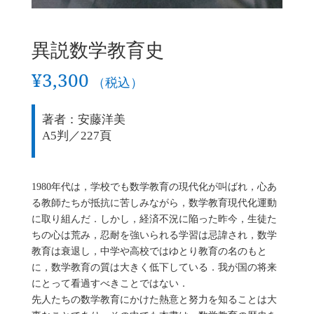
異説数学教育史
¥
3,300
（税込）
著者：安藤洋美
A5判／227頁
1980年代は，学校でも数学教育の現代化が叫ばれ，心あ
る教師たちが抵抗に苦しみながら，数学教育現代化運動
に取り組んだ．しかし，経済不況に陥った昨今，生徒た
ちの心は荒み，忍耐を強いられる学習は忌諱され，数学
教育は衰退し，中学や高校ではゆとり教育の名のもと
に，数学教育の質は大きく低下している．我が国の将来
にとって看過すべきことではない．
先人たちの数学教育にかけた熱意と努力を知ることは大