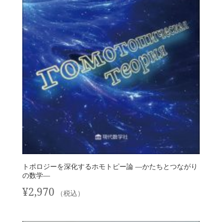
トポロジーを深化するホモトピー論 —かたちとつながり
の数学—
¥
2,970
（税込）