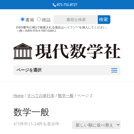
075-751-0727
検索
書籍
雑誌
ISBN番号(13桁)で検索される場合はハイフン“-”を挿入してください。
＜例＞ISBN:978-4-7687-0280-2
ページを選択
Home
/
すべての単行本
/
数学一般
/ ページ 2
数学一般
471件中13–24件を表示中