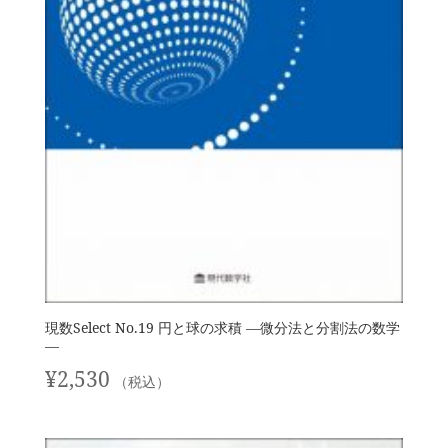
現数Select No.19 円と球の求積 —微分法と分割法の数学
—
¥
2,530
（税込）