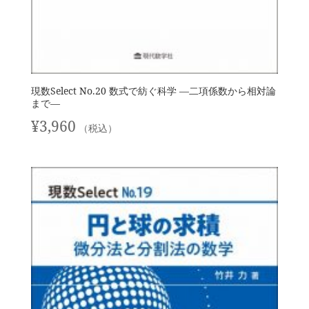
現数Select No.20 数式で紡ぐ科学 —二項係数から相対論
まで—
¥
3,960
（税込）